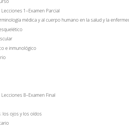
urso
 Lecciones 1–Examen Parcial
erminología médica y al cuerpo humano en la salud y la enferm
esquelético
scular
ico e inmunológico
rio
 Lecciones 8–Examen Final
 los ojos y los oídos
tario