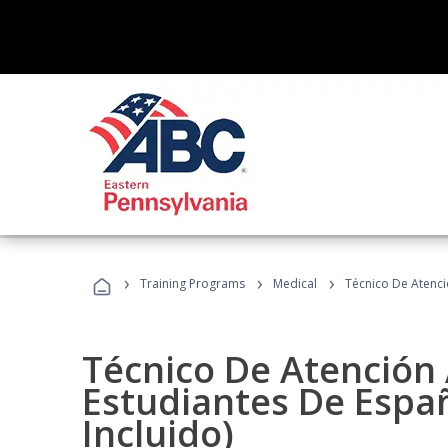
›
›
›
Training Programs
Medical
Técnico De Atenció
Técnico De Atención 
Estudiantes De Españ
Incluido)