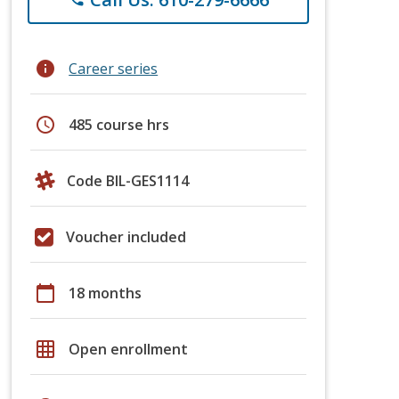
info
Career series
schedule
485 course hrs
Code BIL-GES1114
Voucher included
calendar_today
18 months
grid_on
Open enrollment