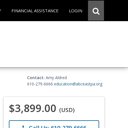
Y
FINANCIAL ASSISTANCE
LOGIN
Contact:
Amy Aldred
610-279-6666
education@abceastpa.org
$3,899.00
(USD)
Call Us: 610-279-6666
phone