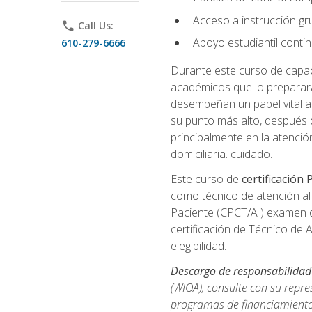
Acceso a instrucción gru
phone
Call Us:
Apoyo estudiantil conti
610-279-6666
Durante este curso de capaci
académicos que lo preparará
desempeñan un papel vital al
su punto más alto, después 
principalmente en la atención
domiciliaria. cuidado.
Este curso de
certificación
como técnico de atención al 
Paciente (CPCT/A ) examen de
certificación de Técnico de 
elegibilidad.
Descargo de responsabilidad
(WIOA), consulte con su repre
programas de financiamiento p