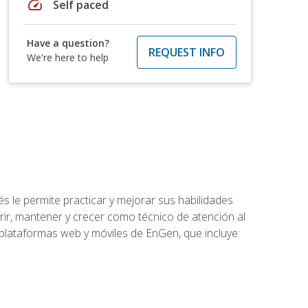
speed
Self paced
Have a question?
REQUEST INFO
We're here to help
s le permite practicar y mejorar sus habilidades
rir, mantener y crecer como técnico de atención al
 plataformas web y móviles de EnGen, que incluye: