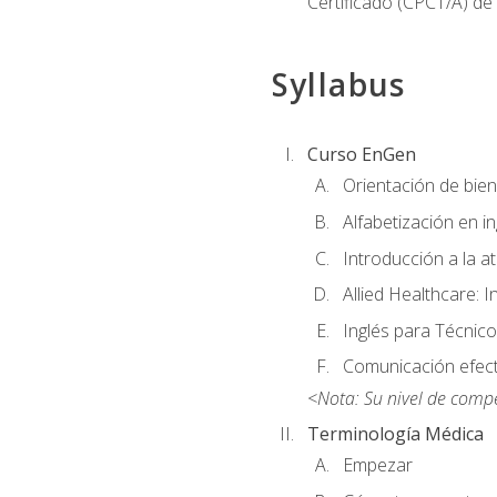
Certificado (CPCT/A) de
Syllabus
Curso EnGen
Orientación de bie
Alfabetización en i
Introducción a la a
Allied Healthcare: I
Inglés para Técnico
Comunicación efecti
<Nota: Su nivel de comp
Terminología Médica
Empezar