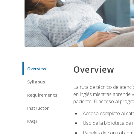
Overview
Overview
Syllabus
La ruta de técnico de atenci
en inglés mientras aprende v
Requirements
paciente. El acceso al progr
Instructor
Acceso completo al catá
FAQs
Uso de la biblioteca de
Paneles de control com