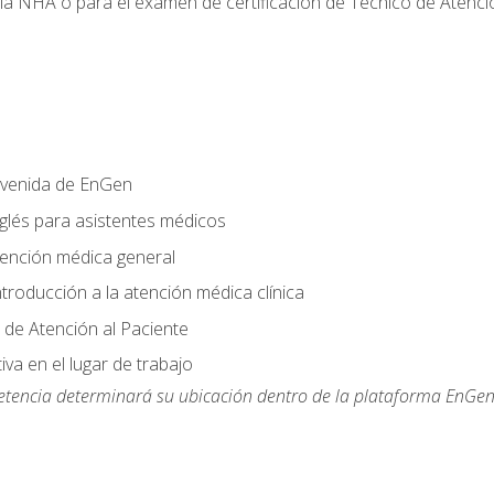
 la NHA o para el examen de certificación de Técnico de Atenc
nvenida de EnGen
nglés para asistentes médicos
tención médica general
ntroducción a la atención médica clínica
 de Atención al Paciente
va en el lugar de trabajo
etencia determinará su ubicación dentro de la plataforma EnGen