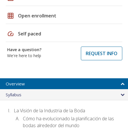
grid_on
Open enrollment
speed
Self paced
Have a question?
REQUEST INFO
We're here to help
Overview
Syllabus
La Visión de la Industria de la Boda
Cómo ha evolucionado la planificación de las
bodas alrededor del mundo