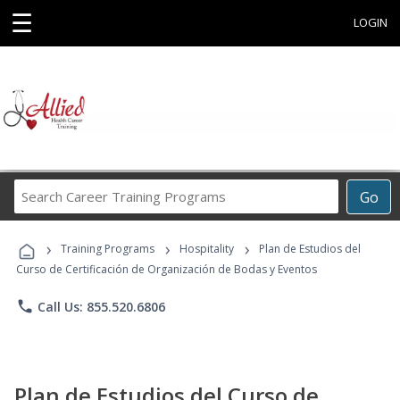
☰
LOGIN
Search
Go
Career
Training
›
›
›
Programs
Training Programs
Hospitality
Plan de Estudios del
Curso de Certificación de Organización de Bodas y Eventos
phone
Call Us: 855.520.6806
Plan de Estudios del Curso de