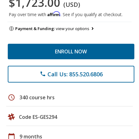
$1,723.00
(USD)
Affirm
Pay over time with
. See if you qualify at checkout.
Payment & Funding:
view your options
ENROLL NOW
Call Us: 855.520.6806
phone
schedule
340 course hrs
Code ES-GES294
calendar_today
9 months