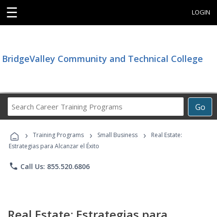
☰
LOGIN
BridgeValley Community and Technical College
Search
Go
Career
Training
›
›
›
Programs
Training Programs
Small Business
Real Estate:
Estrategias para Alcanzar el Éxito
phone
Call Us: 855.520.6806
Real Estate: Estrategias para