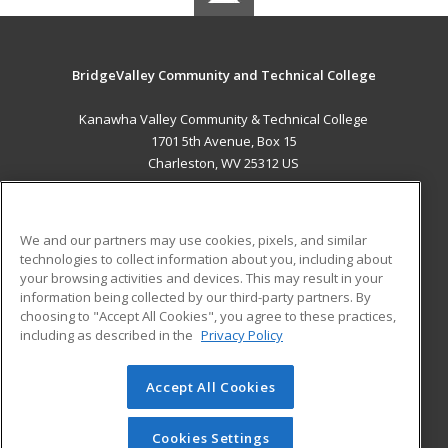
BridgeValley Community and Technical College
Kanawha Valley Community & Technical College
1701 5th Avenue, Box 15
Charleston, WV 25312 US
MAIN CONTENT
Career Training
We and our partners may use cookies, pixels, and similar
technologies to collect information about you, including about
ADDITIONAL RESOURCES
your browsing activities and devices. This may result in your
information being collected by our third-party partners. By
Military
Student Blog
choosing to "Accept All Cookies", you agree to these practices,
Financial Assistance
including as described in the
Privacy Policy
Help
Accept All Cookies
© 2026 ed2go, a division of Cengage Learning. All rights
reserved. The material on this site cannot be reproduced or
redistributed unless you have obtained prior written
Cookies Settings