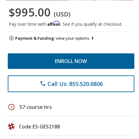
$995.00
(USD)
Affirm
Pay over time with
. See if you qualify at checkout.
Payment & Funding:
view your options
ENROLL NOW
Call Us: 855.520.6806
phone
schedule
57 course hrs
Code ES-GES2188