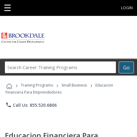
☰
LOGIN
Search
Go
Career
Training
›
›
›
Programs
Training Programs
Small Business
Educacion
Financiera Para Emprendedores
phone
Call Us: 855.520.6806
Educacion Financiera Para