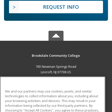
REQUEST INFO
Brookdale Community College
765 Newman Springs Road
Lincroft, NJ 07738 US
MAIN CONTENT
Career Training
We and our partners may use cookies, pixels, and similar
technologies to collect information about you, including about
ADDITIONAL RESOURCES
your browsing activities and devices. This may result in your
information being collected by our third-party partners. By
Military
Student Blog
choosing to "Accept All Cookies", you agree to these practices,
Financial Assistance