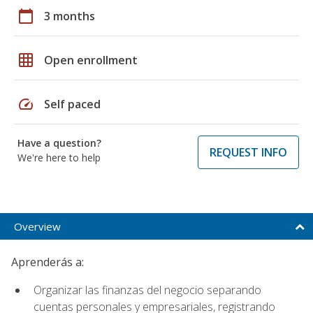
calendar_today
3 months
grid_on
Open enrollment
speed
Self paced
Have a question?
REQUEST INFO
We're here to help
Overview
Aprenderás a:
Organizar las finanzas del negocio separando
cuentas personales y empresariales, registrando