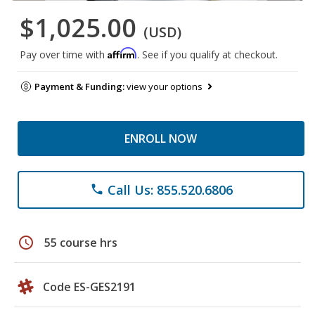
$1,025.00
(USD)
Affirm
Pay over time with
. See if you qualify at checkout.
Payment & Funding:
view your options
ENROLL NOW
Call Us: 855.520.6806
phone
schedule
55 course hrs
Code ES-GES2191