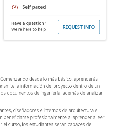
speed
Self paced
Have a question?
REQUEST INFO
We're here to help
a. Comenzando desde lo más básico, aprenderás
transmite la información del proyecto dentro de un
los documentos de ingeniería, además de analizar
jantes, diseñadores e internos de arquitectura e
n beneficiarse profesionalmente al aprender a leer
 el curso, los estudiantes serán capaces de