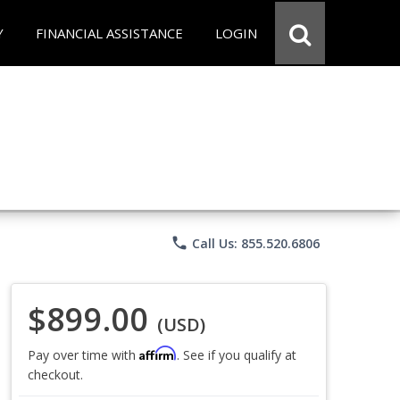
Y
FINANCIAL ASSISTANCE
LOGIN
phone
Call Us: 855.520.6806
$899.00
(USD)
Affirm
Pay over time with
. See if you qualify at
checkout.