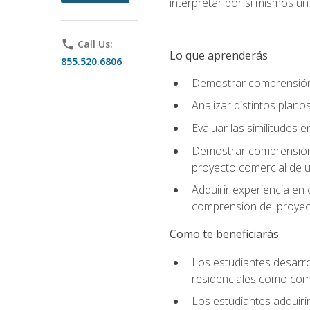
interpretar por sí mismos u
phone
Call Us:
Lo que aprenderás
855.520.6806
Demostrar comprensión d
Analizar distintos plan
Evaluar las similitudes
Demostrar comprensión d
proyecto comercial de u
Adquirir experiencia en
comprensión del proyec
Como te beneficiarás
Los estudiantes desarro
residenciales como come
Los estudiantes adquirir