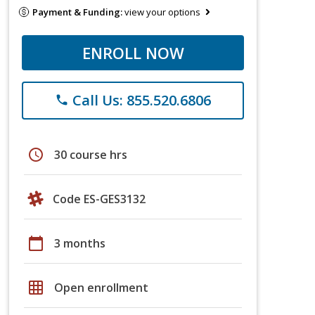
Payment & Funding:
view your options
ENROLL NOW
Call Us: 855.520.6806
phone
schedule
30 course hrs
Code ES-GES3132
calendar_today
3 months
grid_on
Open enrollment