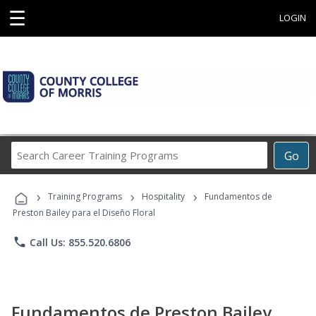
☰
LOGIN
Search
Go
Career
Training
›
›
›
Programs
Training Programs
Hospitality
Fundamentos de
Preston Bailey para el Diseño Floral
phone
Call Us: 855.520.6806
Fundamentos de Preston Bailey