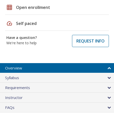
grid_on
Open enrollment
speed
Self paced
Have a question?
REQUEST INFO
We're here to help
Overview
Syllabus
Requirements
Instructor
FAQs