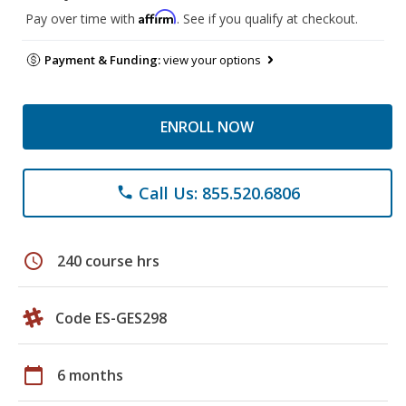
Affirm
Pay over time with
. See if you qualify at checkout.
Payment & Funding:
view your options
ENROLL NOW
Call Us: 855.520.6806
phone
schedule
240 course hrs
Code ES-GES298
calendar_today
6 months