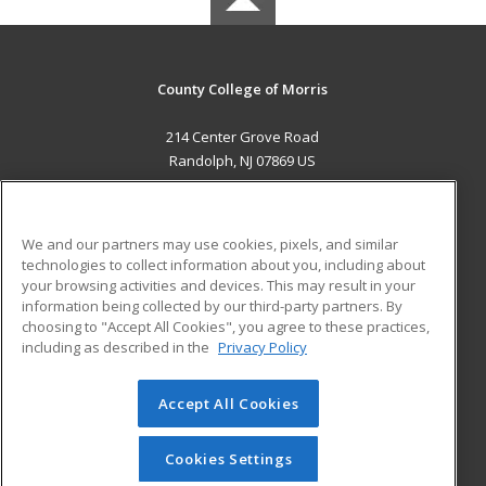
County College of Morris
214 Center Grove Road
Randolph, NJ 07869 US
MAIN CONTENT
Career Training
We and our partners may use cookies, pixels, and similar
technologies to collect information about you, including about
ADDITIONAL RESOURCES
your browsing activities and devices. This may result in your
information being collected by our third-party partners. By
Military
Student Blog
choosing to "Accept All Cookies", you agree to these practices,
Financial Assistance
including as described in the
Privacy Policy
Help
Accept All Cookies
© 2026 ed2go, a division of Cengage Learning. All rights
reserved. The material on this site cannot be reproduced or
redistributed unless you have obtained prior written
Cookies Settings
permission from Cengage Learning.
Privacy Policy