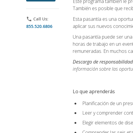
Este programa también le pr
También es posible que recib
Esta pasantía es una oportun
phone
Call Us:
aplicar sus nuevos conocimi
855.520.6806
Una pasantía puede ser una 
horas de trabajo en un even
remuneradas. En muchos cas
Descargo de responsabilidad
información sobre las oportu
Lo que aprenderás
Planificación de un pre
Leer y comprender cont
Elegir elementos de diseñ
Comprender las seis eta