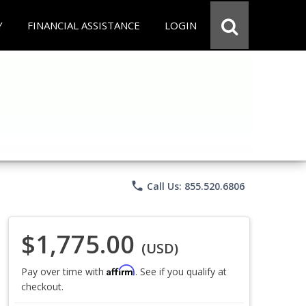
Y
FINANCIAL ASSISTANCE
LOGIN
phone
Call Us: 855.520.6806
$1,775.00
(USD)
Affirm
Pay over time with
. See if you qualify at
checkout.