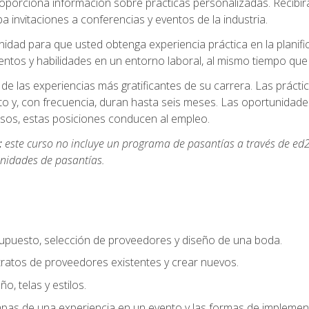
oporciona información sobre prácticas personalizadas. Recibirá
a invitaciones a conferencias y eventos de la industria.
idad para que usted obtenga experiencia práctica en la planifi
entos y habilidades en un entorno laboral, al mismo tiempo qu
de las experiencias más gratificantes de su carrera. Las práct
to y, con frecuencia, duran hasta seis meses. Las oportunida
os, estas posiciones conducen al empleo.
:
este curso no incluye un programa de pasantías a través de ed2
nidades de pasantías.
supuesto, selección de proveedores y diseño de una boda.
ratos de proveedores existentes y crear nuevos.
o, telas y estilos.
pas de una experiencia en un evento y las formas de implement