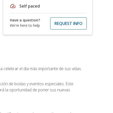
speed
Self paced
Have a question?
REQUEST INFO
We're here to help
a celebrar el día más importante de sus vidas.
ución de bodas y eventos especiales. Este
dará la oportunidad de poner sus nuevas