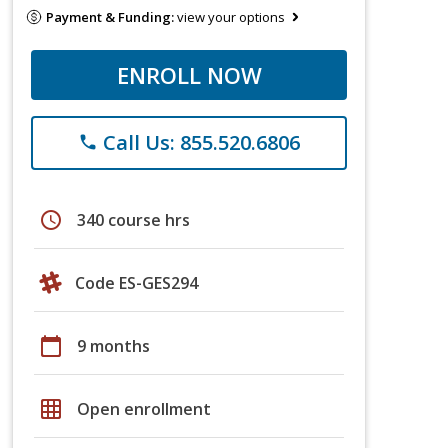
Payment & Funding:
view your options
ENROLL NOW
Call Us: 855.520.6806
phone
schedule
340 course hrs
Code ES-GES294
calendar_today
9 months
grid_on
Open enrollment