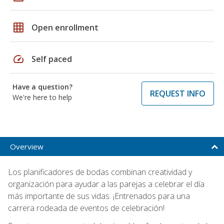
grid_on
Open enrollment
speed
Self paced
Have a question?
REQUEST INFO
We're here to help
Overview
Los planificadores de bodas combinan creatividad y
organización para ayudar a las parejas a celebrar el día
más importante de sus vidas. ¡Entrenados para una
carrera rodeada de eventos de celebración!