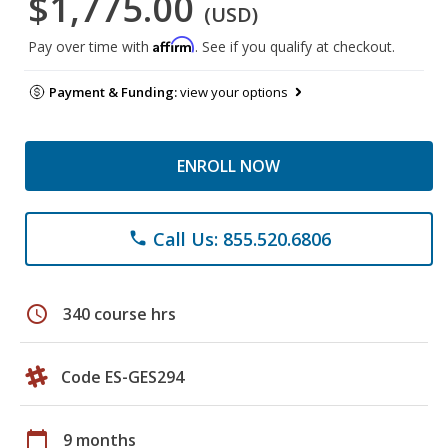
$1,775.00
(USD)
Affirm
Pay over time with
. See if you qualify at checkout.
Payment & Funding:
view your options
ENROLL NOW
Call Us: 855.520.6806
phone
schedule
340 course hrs
Code ES-GES294
calendar_today
9 months