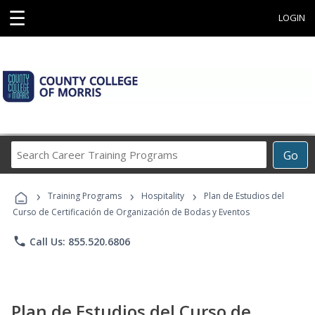
☰
LOGIN
Search
Go
Career
Training
›
›
›
Programs
Training Programs
Hospitality
Plan de Estudios del
Curso de Certificación de Organización de Bodas y Eventos
phone
Call Us: 855.520.6806
Plan de Estudios del Curso de