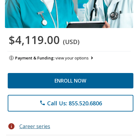
$4,119.00
(USD)
Payment & Funding:
view your options
ENROLL NOW
Call Us: 855.520.6806
phone
info
Career series