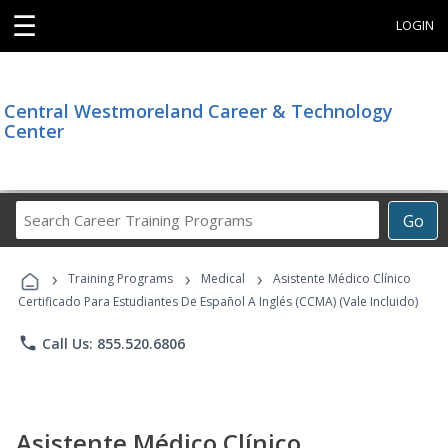
☰
LOGIN
Central Westmoreland Career & Technology
Center
Search
Go
Career
Training
›
›
›
Programs
Training Programs
Medical
Asistente Médico Clínico
Certificado Para Estudiantes De Español A Inglés (CCMA) (Vale Incluido)
phone
Call Us: 855.520.6806
Asistente Médico Clínico