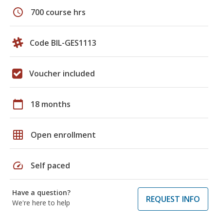
schedule
700 course hrs
Code BIL-GES1113
Voucher included
calendar_today
18 months
grid_on
Open enrollment
speed
Self paced
Have a question?
REQUEST INFO
We're here to help