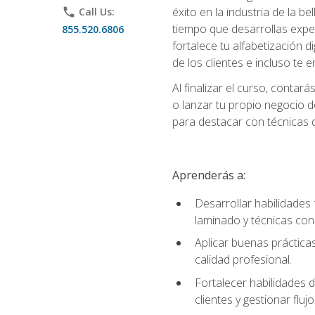
éxito en la industria de la 
phone
Call Us:
tiempo que desarrollas exper
855.520.6806
fortalece tu alfabetización d
de los clientes e incluso te
Al finalizar el curso, conta
o lanzar tu propio negocio d
para destacar con técnicas de
Aprenderás a:
Desarrollar habilidades 
laminado y técnicas con
Aplicar buenas prácticas
calidad profesional.
Fortalecer habilidades d
clientes y gestionar fluj