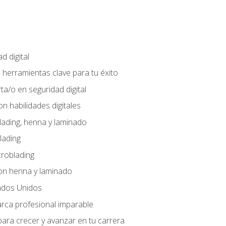
d digital
: herramientas clave para tu éxito
ta/o en seguridad digital
n habilidades digitales
lading, henna y laminado
lading
croblading
on henna y laminado
ados Unidos
arca profesional imparable
ara crecer y avanzar en tu carrera