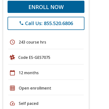
ENROLL NOW
Call Us: 855.520.6806
phone
schedule
243 course hrs
Code ES-GES7075
calendar_today
12 months
grid_on
Open enrollment
speed
Self paced