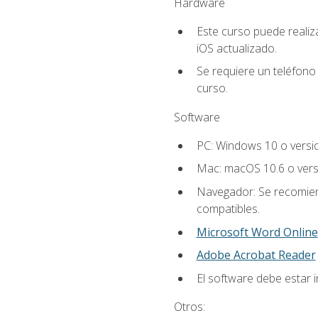
Hardware
Este curso puede reali
iOS actualizado.
Se requiere un teléfono 
curso.
Software
PC: Windows 10 o versi
Mac: macOS 10.6 o vers
Navegador: Se recomiend
compatibles.
Microsoft Word Online
Adobe Acrobat Reader
El software debe estar i
Otros: