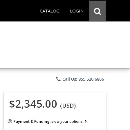
CATALOG
LOGIN
phone
Call Us: 855.520.6806
$2,345.00
(USD)
Payment & Funding:
view your options