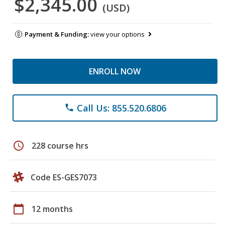
$2,345.00
(USD)
Payment & Funding:
view your options
ENROLL NOW
Call Us: 855.520.6806
phone
schedule
228 course hrs
Code ES-GES7073
calendar_today
12 months