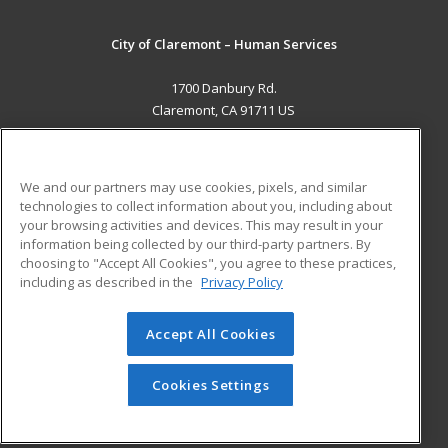
City of Claremont – Human Services
1700 Danbury Rd.
Claremont, CA 91711 US
MAIN CONTENT
Career Training
We and our partners may use cookies, pixels, and similar
technologies to collect information about you, including about
ADDITIONAL RESOURCES
your browsing activities and devices. This may result in your
information being collected by our third-party partners. By
Military
Student Blog
choosing to "Accept All Cookies", you agree to these practices,
Financial Assistance
including as described in the
Privacy Policy
Help
Accept All Cookies
© 2026 ed2go, a division of Cengage Learning. All rights
reserved. The material on this site cannot be reproduced or
redistributed unless you have obtained prior written
Cookies Settings
permission from Cengage Learning.
Privacy Policy