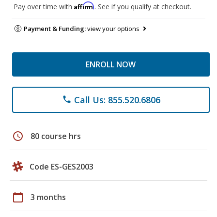
Affirm
Pay over time with
. See if you qualify at checkout.
Payment & Funding:
view your options
ENROLL NOW
Call Us: 855.520.6806
phone
schedule
80 course hrs
Code ES-GES2003
calendar_today
3 months