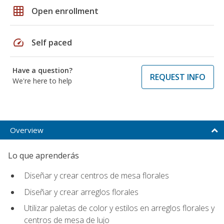
grid_on
Open enrollment
speed
Self paced
Have a question?
REQUEST INFO
We're here to help
Overview
Lo que aprenderás
Diseñar y crear centros de mesa florales
Diseñar y crear arreglos florales
Utilizar paletas de color y estilos en arreglos florales y
centros de mesa de lujo