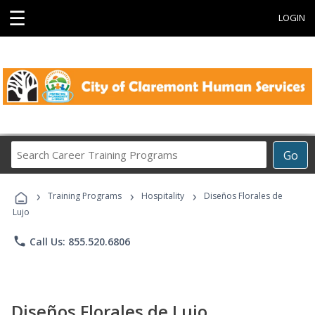
☰
LOGIN
Search
Go
Career
Training
›
›
›
Programs
Training Programs
Hospitality
Diseños Florales de
Lujo
phone
Call Us: 855.520.6806
Diseños Florales de Lujo