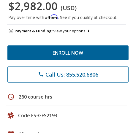
$2,982.00
(USD)
Affirm
Pay over time with
. See if you qualify at checkout.
Payment & Funding:
view your options
ENROLL NOW
Call Us: 855.520.6806
phone
schedule
260 course hrs
Code ES-GES2193