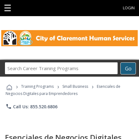
☰
LOGIN
Search
Go
Career
Training
›
›
›
Programs
Training Programs
Small Business
Esenciales de
Negocios Digitales para Emprendedores
phone
Call Us: 855.520.6806
Esenciales de Negocios Digitales