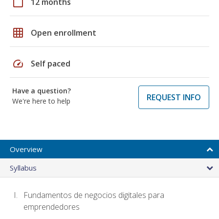
calendar_today
12 months
grid_on
Open enrollment
speed
Self paced
Have a question?
REQUEST INFO
We're here to help
Overview
Syllabus
Fundamentos de negocios digitales para
emprendedores