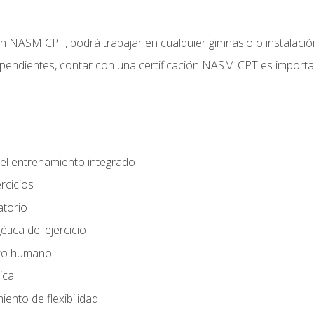
ción NASM CPT, podrá trabajar en cualquier gimnasio o instalaci
endientes, contar con una certificación NASM CPT es important
el entrenamiento integrado
rcicios
atorio
tica del ejercicio
nto humano
ica
ento de flexibilidad