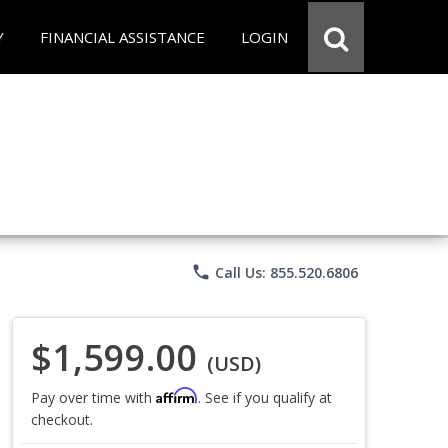
Y
FINANCIAL ASSISTANCE
LOGIN
phone
Call Us: 855.520.6806
$1,599.00
(USD)
Affirm
Pay over time with
. See if you qualify at
checkout.