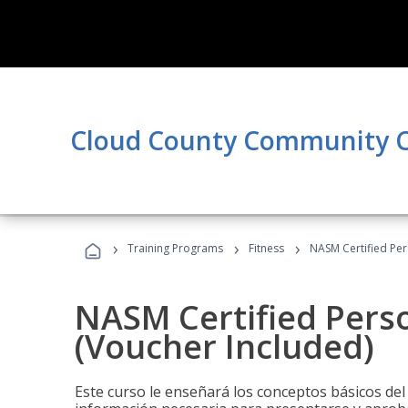
Cloud County Community C
›
›
›
Training Programs
Fitness
NASM Certified Per
NASM Certified Perso
(Voucher Included)
Este curso le enseñará los conceptos básicos del