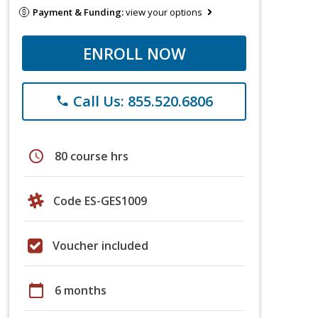
Payment & Funding:
view your options
ENROLL NOW
Call Us: 855.520.6806
phone
schedule
80 course hrs
Code ES-GES1009
Voucher included
calendar_today
6 months