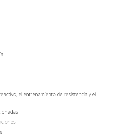
ía
eactivo, el entrenamiento de resistencia y el
ccionadas
nciones
te