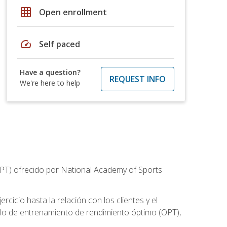
grid_on
Open enrollment
speed
Self paced
Have a question?
REQUEST INFO
We're here to help
CPT) ofrecido por National Academy of Sports
cicio hasta la relación con los clientes y el
elo de entrenamiento de rendimiento óptimo (OPT),