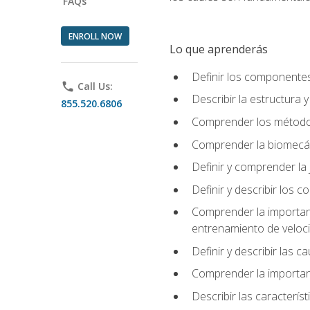
FAQs
ENROLL NOW
Lo que aprenderás
Definir los componente
phone
Call Us:
Describir la estructura 
855.520.6806
Comprender los métodos
Comprender la biomecán
Definir y comprender la 
Definir y describir los
Comprender la importanci
entrenamiento de velocid
Definir y describir las 
Comprender la importanc
Describir las característ