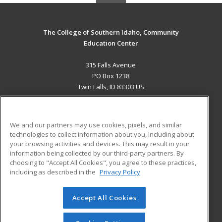
The College of Southern Idaho, Community
Education Center
315 Falls Avenue
PO Box 1238
Twin Falls, ID 83303 US
MAIN CONTENT
Career Training
We and our partners may use cookies, pixels, and similar
technologies to collect information about you, including about
ADDITIONAL RESOURCES
your browsing activities and devices. This may result in your
information being collected by our third-party partners. By
Military
Student Blog
choosing to "Accept All Cookies", you agree to these practices,
Financial Assistance
including as described in the
Privacy Policy
Help
Accept All Cookies
© 2026 ed2go, a division of Cengage Learning. All rights
reserved. The material on this site cannot be reproduced or