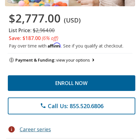
$2,777.00
(USD)
List Price:
$2,964.00
Save: $187.00
(6% off)
Affirm
Pay over time with
. See if you qualify at checkout.
Payment & Funding:
view your options
ENROLL NOW
Call Us: 855.520.6806
phone
info
Career series