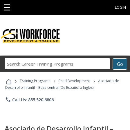
☰
LOGIN
Search
Go
Career
Training
›
›
›
Programs
Training Programs
Child Development
Asociado de
Desarrollo Infantil – Base central (De Español a Inglés)
phone
Call Us: 855.520.6806
Asociado de Desarrollo Infantil –