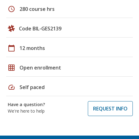
schedule
280 course hrs
Code BIL-GES2139
calendar_today
12 months
grid_on
Open enrollment
speed
Self paced
Have a question?
REQUEST INFO
We're here to help