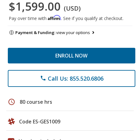
$1,599.00
(USD)
Affirm
Pay over time with
. See if you qualify at checkout.
Payment & Funding:
view your options
ENROLL NOW
Call Us: 855.520.6806
phone
schedule
80 course hrs
Code ES-GES1009