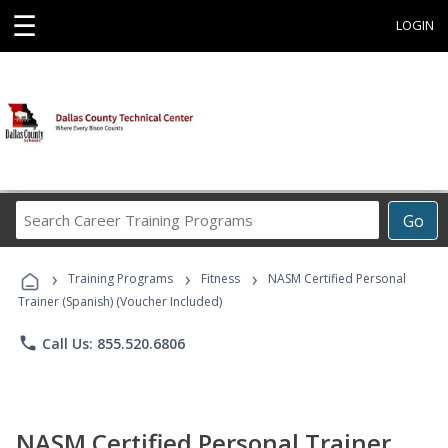
☰
LOGIN
Search
Go
Career
Training
›
›
›
Programs
Training Programs
Fitness
NASM Certified Personal
Trainer (Spanish) (Voucher Included)
phone
Call Us: 855.520.6806
NASM Certified Personal Trainer