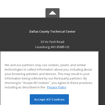
Dallas County Technical Center
33 Vo-Tech Road
Louisburg, MO 65685 US
MAIN CONTENT
Career Training
We and our partners may use cookies, pixels, and similar
technologies to collect information about you, including about
ADDITIONAL RESOURCES
your browsing activities and devices. This may result in your
information being collected by our third-party partners. By
Military
Student Blog
choosing to "Accept All Cookies", you agree to these practices,
Financial Assistance
including as described in the
Privacy Policy
Help
Accept All Cookies
© 2026 ed2go, a division of Cengage Learning. All rights