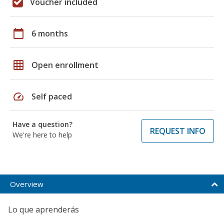
Voucher included
calendar_today
6 months
grid_on
Open enrollment
speed
Self paced
Have a question?
REQUEST INFO
We're here to help
Overview
Lo que aprenderás