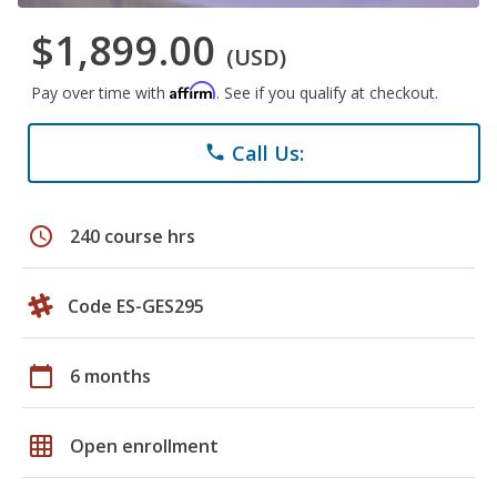
$1,899.00
(USD)
Affirm
Pay over time with
. See if you qualify at checkout.
Call Us:
phone
schedule
240 course hrs
Code ES-GES295
calendar_today
6 months
grid_on
Open enrollment