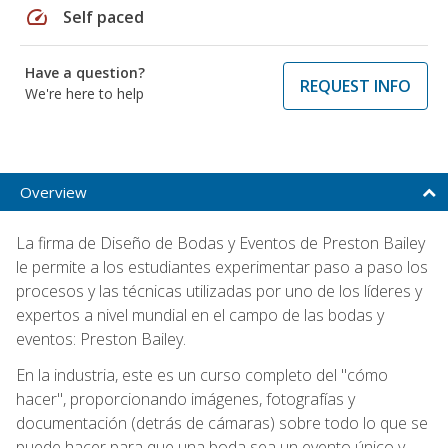
speed
Self paced
Have a question?
REQUEST INFO
We're here to help
Overview
La firma de Diseño de Bodas y Eventos de Preston Bailey
le permite a los estudiantes experimentar paso a paso los
procesos y las técnicas utilizadas por uno de los líderes y
expertos a nivel mundial en el campo de las bodas y
eventos: Preston Bailey.
En la industria, este es un curso completo del "cómo
hacer", proporcionando imágenes, fotografías y
documentación (detrás de cámaras) sobre todo lo que se
puede hacer para que una boda sea un evento único y