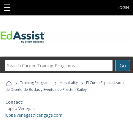
☰
LOGIN
Search
Go
Career
Training
›
›
›
Programs
Training Programs
Hospitality
El Curso Especializado
de Diseño de Bodas y Eventos de Preston Bailey
Contact:
Lupita Venegas
lupita.venegas@cengage.com