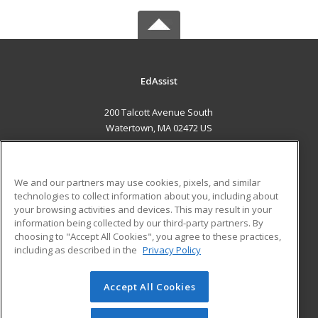
EdAssist
200 Talcott Avenue South
Watertown, MA 02472 US
MAIN CONTENT
Career Training
We and our partners may use cookies, pixels, and similar
technologies to collect information about you, including about
ADDITIONAL RESOURCES
your browsing activities and devices. This may result in your
information being collected by our third-party partners. By
Military
Student Blog
choosing to "Accept All Cookies", you agree to these practices,
Financial Assistance
including as described in the
Privacy Policy
Help
Accept All Cookies
© 2026 ed2go, a division of Cengage Learning. All rights
reserved. The material on this site cannot be reproduced or