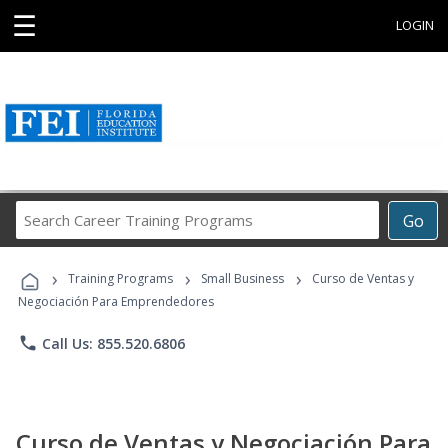
☰
LOGIN
Search
Go
Career
Training
›
›
›
Programs
Training Programs
Small Business
Curso de Ventas y
Negociación Para Emprendedores
phone
Call Us: 855.520.6806
Curso de Ventas y Negociación Para