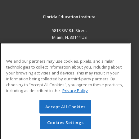
Florida Education Institute
5818 SW 8th Street
Miami, FL 33144 US
MAIN CONTENT
Career Training
We and our partners may use cookies, pixels, and similar
technologies to collect information about you, including about
ADDITIONAL RESOURCES
your browsing activities and devices. This may result in your
information being collected by our third-party partners. By
Military
Student Blog
choosing to "Accept All Cookies", you agree to these practices,
Financial Assistance
including as described in the
Privacy Policy
Help
Accept All Cookies
© 2026 ed2go, a division of Cengage Learning. All rights
reserved. The material on this site cannot be reproduced or
redistributed unless you have obtained prior written
Cookies Settings
permission from Cengage Learning.
Privacy Policy