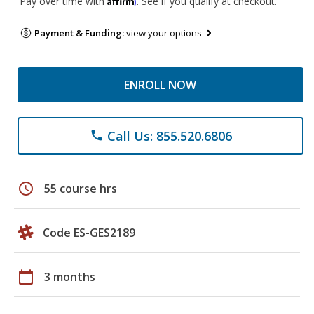
Pay over time with
. See if you qualify at checkout.
Payment & Funding:
view your options
ENROLL NOW
Call Us: 855.520.6806
phone
schedule
55 course hrs
Code ES-GES2189
calendar_today
3 months