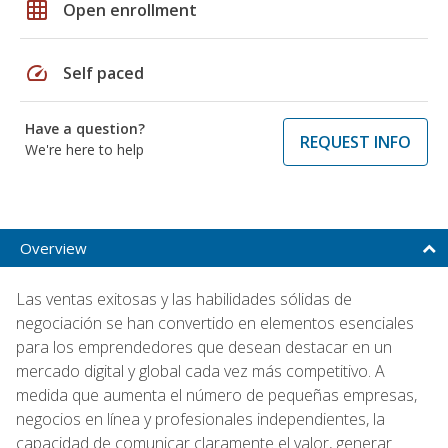
grid_on
Open enrollment
speed
Self paced
Have a question?
REQUEST INFO
We're here to help
Overview
Las ventas exitosas y las habilidades sólidas de
negociación se han convertido en elementos esenciales
para los emprendedores que desean destacar en un
mercado digital y global cada vez más competitivo. A
medida que aumenta el número de pequeñas empresas,
negocios en línea y profesionales independientes, la
capacidad de comunicar claramente el valor, generar