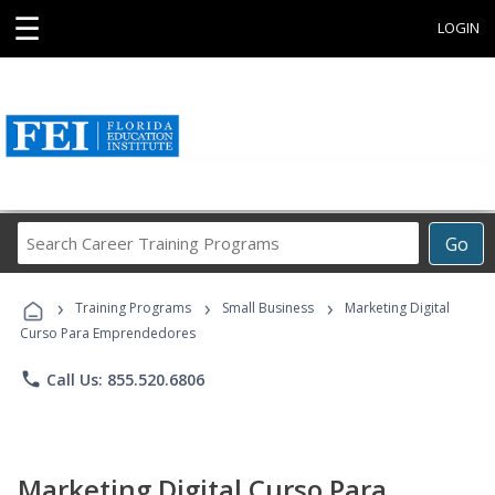
☰
LOGIN
Search
Go
Career
Training
›
›
›
Programs
Training Programs
Small Business
Marketing Digital
Curso Para Emprendedores
phone
Call Us: 855.520.6806
Marketing Digital Curso Para