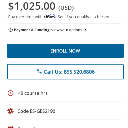
$1,025.00
(USD)
Affirm
Pay over time with
. See if you qualify at checkout.
Payment & Funding:
view your options
ENROLL NOW
Call Us: 855.520.6806
phone
schedule
49 course hrs
Code ES-GES2190