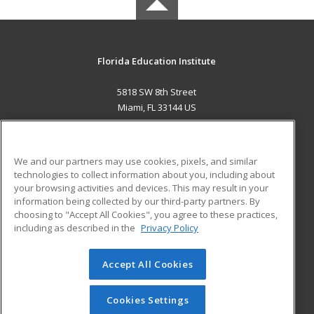
Florida Education Institute
5818 SW 8th Street
Miami, FL 33144 US
MAIN CONTENT
Career Training
We and our partners may use cookies, pixels, and similar
technologies to collect information about you, including about
ADDITIONAL RESOURCES
your browsing activities and devices. This may result in your
information being collected by our third-party partners. By
Military
Student Blog
choosing to "Accept All Cookies", you agree to these practices,
Financial Assistance
including as described in the
Privacy Policy
Help
Accept All Cookies
© 2026 ed2go, a division of Cengage Learning. All rights
reserved. The material on this site cannot be reproduced or
redistributed unless you have obtained prior written
Cookies Settings
permission from Cengage Learning.
Privacy Policy