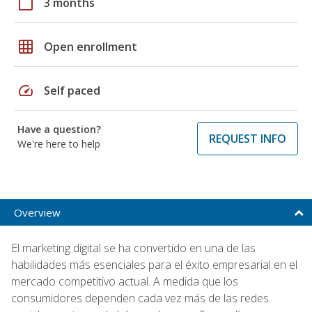
calendar_today
3 months
grid_on
Open enrollment
speed
Self paced
Have a question?
REQUEST INFO
We're here to help
Overview
El marketing digital se ha convertido en una de las
habilidades más esenciales para el éxito empresarial en el
mercado competitivo actual. A medida que los
consumidores dependen cada vez más de las redes