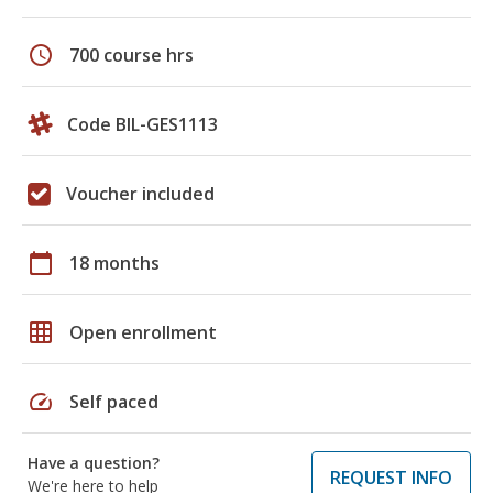
schedule
700 course hrs
Code BIL-GES1113
Voucher included
calendar_today
18 months
grid_on
Open enrollment
speed
Self paced
Have a question?
REQUEST INFO
We're here to help