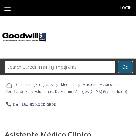
☰
LOGIN
Search
Go
Career
Training
›
›
›
Programs
Training Programs
Medical
Asistente Médico Clínico
Certificado Para Estudiantes De Español A Inglés (CCMA) (Vale Incluido)
phone
Call Us: 855.520.6806
Asistente Médico Clínico