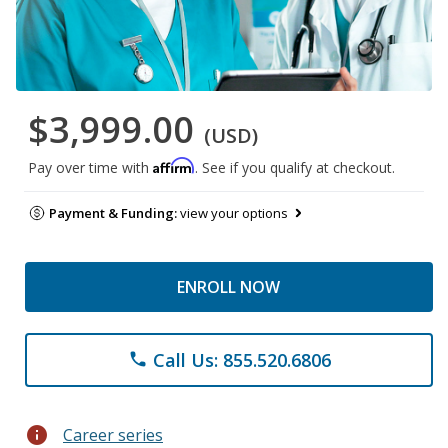
$3,999.00
(USD)
Affirm
Pay over time with
. See if you qualify at checkout.
Payment & Funding:
view your options
ENROLL NOW
Call Us: 855.520.6806
phone
info
Career series