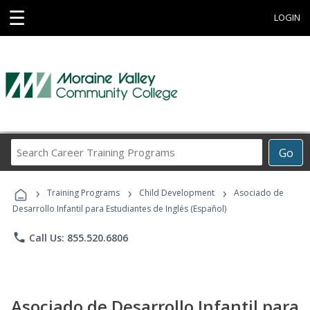
☰
LOGIN
Search
Go
Career
Training
›
›
›
Programs
Training Programs
Child Development
Asociado de
Desarrollo Infantil para Estudiantes de Inglés (Español)
phone
Call Us: 855.520.6806
Asociado de Desarrollo Infantil para