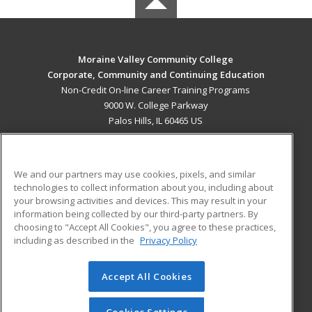
Moraine Valley Community College
Corporate, Community and Continuing Education
Non-Credit On-line Career Training Programs
9000 W. College Parkway
Palos Hills, IL 60465 US
MAIN CONTENT
Career Training
We and our partners may use cookies, pixels, and similar
technologies to collect information about you, including about
ADDITIONAL RESOURCES
your browsing activities and devices. This may result in your
information being collected by our third-party partners. By
Military
Student Blog
choosing to "Accept All Cookies", you agree to these practices,
Financial Assistance
including as described in the
Privacy Policy
Help
Accept All Cookies
© 2026 ed2go, a division of Cengage Learning. All rights
reserved. The material on this site cannot be reproduced or
redistributed unless you have obtained prior written
Cookies Settings