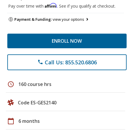
Affirm
Pay over time with
. See if you qualify at checkout.
Payment & Funding:
view your options
ENROLL NOW
Call Us: 855.520.6806
phone
schedule
160 course hrs
Code ES-GES2140
calendar_today
6 months