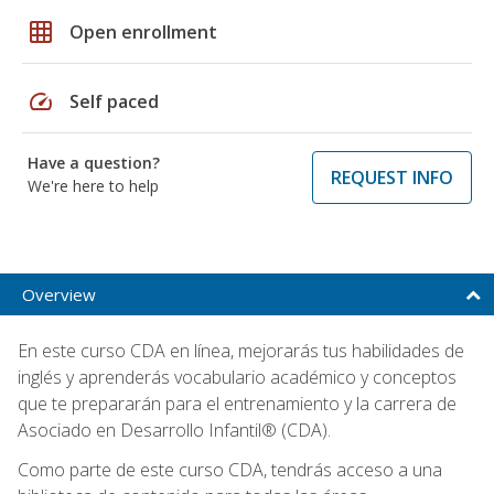
grid_on
Open enrollment
speed
Self paced
Have a question?
REQUEST INFO
We're here to help
Overview
En este curso CDA en línea, mejorarás tus habilidades de
inglés y aprenderás vocabulario académico y conceptos
que te prepararán para el entrenamiento y la carrera de
Asociado en Desarrollo Infantil® (CDA).
Como parte de este curso CDA, tendrás acceso a una