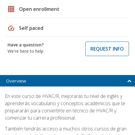
grid_on
Open enrollment
speed
Self paced
Have a question?
REQUEST INFO
We're here to help
Overview
En este curso de HVAC/R, mejorarás tu nivel de inglés y
aprenderás vocabulario y conceptos académicos que te
prepararán para convertirte en técnico de HVAC/R y
comenzar tu carrera profesional.
También tendrás acceso a muchos otros cursos de gran