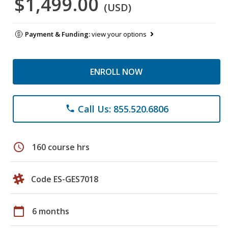
$1,499.00
(USD)
Payment & Funding:
view your options
ENROLL NOW
Call Us: 855.520.6806
phone
schedule
160 course hrs
Code ES-GES7018
calendar_today
6 months