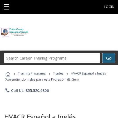
☰
LOGIN
Search
Go
Career
Training
›
›
›
Programs
Training Programs
Trades
HVACR Español a Inglés
(Aprendiendo Inglés para esta Profesión) (EnGen)
phone
Call Us: 855.520.6806
HVACR Español a Inglés