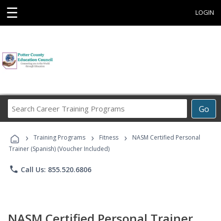
☰
LOGIN
Search
Go
Career
Training
›
›
›
Programs
Training Programs
Fitness
NASM Certified Personal
Trainer (Spanish) (Voucher Included)
phone
Call Us: 855.520.6806
NASM Certified Personal Trainer