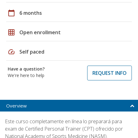
calendar_today
6 months
grid_on
Open enrollment
speed
Self paced
Have a question?
REQUEST INFO
We're here to help
Overview
Este curso completamente en línea lo preparará para
exam de Certified Personal Trainer (CPT) ofrecido por
National Academy of Sports Medicine (NASM).