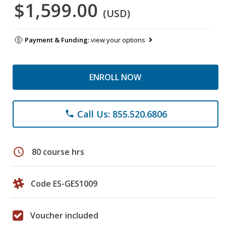
$1,599.00
(USD)
Payment & Funding:
view your options
ENROLL NOW
Call Us: 855.520.6806
phone
schedule
80 course hrs
Code ES-GES1009
Voucher included