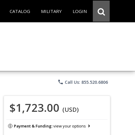
CATALOG
MILITARY
LOGIN
phone
Call Us: 855.520.6806
$1,723.00
(USD)
Payment & Funding:
view your options