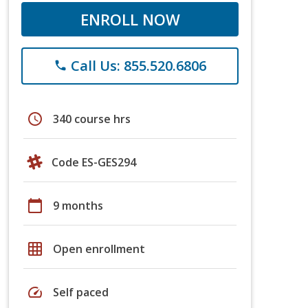
ENROLL NOW
Call Us: 855.520.6806
phone
schedule
340 course hrs
Code ES-GES294
calendar_today
9 months
grid_on
Open enrollment
speed
Self paced