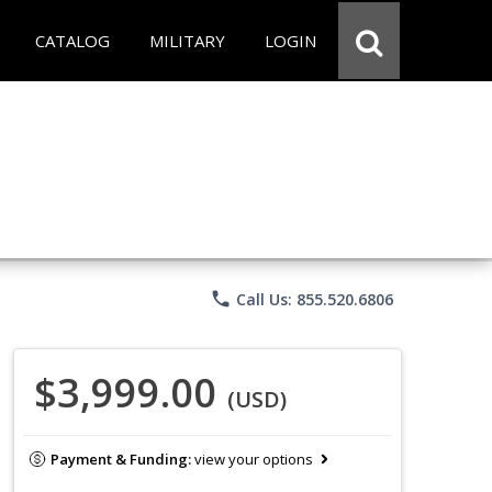
CATALOG
MILITARY
LOGIN
phone
Call Us: 855.520.6806
$3,999.00
(USD)
Payment & Funding:
view your options