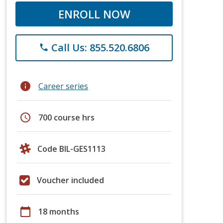
ENROLL NOW
Call Us: 855.520.6806
phone
info
Career series
schedule
700 course hrs
Code BIL-GES1113
Voucher included
calendar_today
18 months