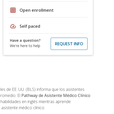
grid_on
Open enrollment
speed
Self paced
Have a question?
REQUEST INFO
We're here to help
les de EE. UU. (BLS) informa que los asistentes
promedio. El
Pathway de Asistente Médico Clínico
s habilidades en inglés mientras aprende
asistente médico clínico.