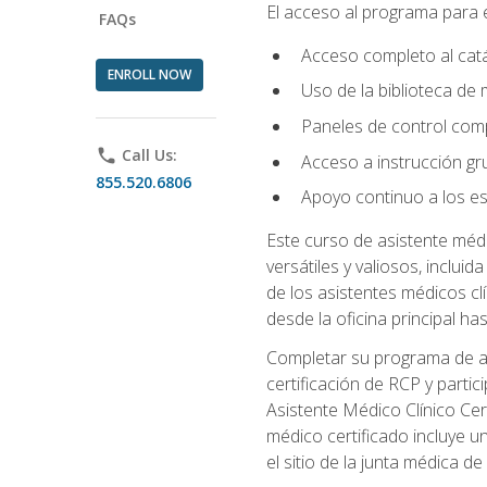
El acceso al programa para e
FAQs
Acceso completo al catá
ENROLL NOW
Uso de la biblioteca de
Paneles de control comp
phone
Call Us:
Acceso a instrucción grup
855.520.6806
Apoyo continuo a los es
Este curso de asistente méd
versátiles y valiosos, inclui
de los asistentes médicos c
desde la oficina principal has
Completar su programa de asi
certificación de RCP y parti
Asistente Médico Clínico Cer
médico certificado incluye un
el sitio de la junta médica 