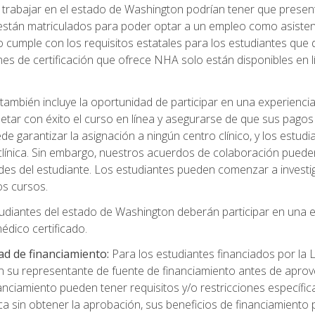
rabajar en el estado de Washington podrían tener que presentar 
 están matriculados para poder optar a un empleo como asistent
 cumple con los requisitos estatales para los estudiantes que d
nes de certificación que ofrece NHA solo están disponibles en
también incluye la oportunidad de participar en una experiencia c
tar con éxito el curso en línea y asegurarse de que sus pagos
 garantizar la asignación a ningún centro clínico, y los estud
a clínica. Sin embargo, nuestros acuerdos de colaboración pued
des del estudiante. Los estudiantes pueden comenzar a investig
os cursos.
udiantes del estado de Washington deberán participar en una e
dico certificado.
ad de financiamiento:
Para los estudiantes financiados por la
n su representante de fuente de financiamiento antes de aprov
nciamiento pueden tener requisitos y/o restricciones específicas
a sin obtener la aprobación, sus beneficios de financiamient