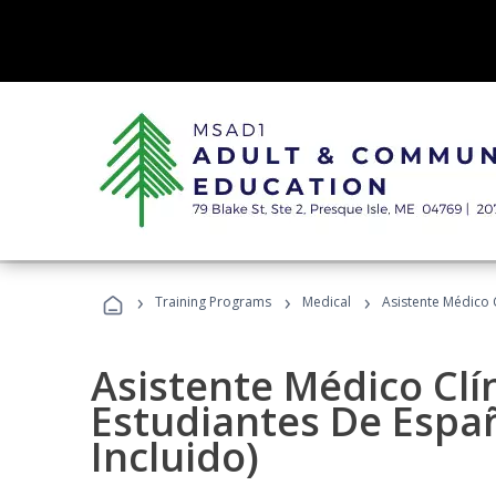
›
›
›
Training Programs
Medical
Asistente Médico C
Asistente Médico Clí
Estudiantes De Españ
Incluido)