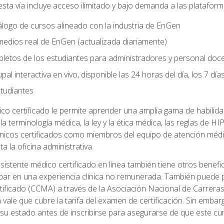
sta vía incluye acceso ilimitado y bajo demanda a las platafor
logo de cursos alineado con la industria de EnGen
 medios real de EnGen (actualizada diariamente)
letos de los estudiantes para administradores y personal doc
al interactiva en vivo, disponible las 24 horas del día, los 7 dí
tudiantes
ico certificado le permite aprender una amplia gama de habili
da la terminología médica, la ley y la ética médica, las reglas de
línicos certificados como miembros del equipo de atención médi
ta la oficina administrativa.
stente médico certificado en línea también tiene otros benefici
cipar en una experiencia clínica no remunerada. También puede 
tificado (CCMA) a través de la Asociación Nacional de Carrera
 vale que cubre la tarifa del examen de certificación. Sin embarg
de su estado antes de inscribirse para asegurarse de que este c