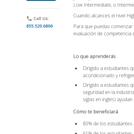
Low Intermediate, o Interme
Cuando alcances el nivel High
phone
Call Us:
855.520.6806
Para que puedas comenzar tu
evaluación de competencia de
Lo que aprenderás
Dirigido a estudiantes q
acondicionado y refrige
Dirigido a estudiantes 
seguridad en la industr
siglas en inglés) ayudan 
Cómo te beneficiará
80% de los estudiantes 
61% de los estudiantes