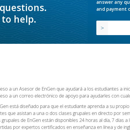
answer any qu
 questions.
and payment o
to help.
so a un Asesor de EnGen que ayudará a los estudiantes a inicia
eso a un correo electrónico de apoyo para ayudarles con cual
Gen está diseñado para que el estudiante aprenda a su propio 
ntes que asistan a una o dos clases grupales en directo por sem
es grupales de EnGen están disponibles 24 horas al día, 7 días a
tidas por expertos certificados en enseñanza en línea y de ing