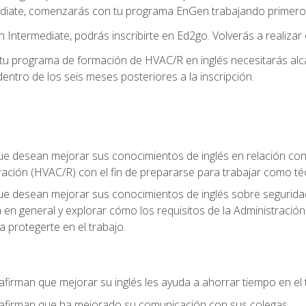
diate, comenzarás con tu programa EnGen trabajando primero e
 Intermediate, podrás inscribirte en Ed2go. Volverás a realizar 
 programa de formación de HVAC/R en inglés necesitarás alcan
ntro de los seis meses posteriores a la inscripción.
ue desean mejorar sus conocimientos de inglés en relación con l
ración (HVAC/R) con el fin de prepararse para trabajar como t
que desean mejorar sus conocimientos de inglés sobre seguridad
ia en general y explorar cómo los requisitos de la Administraci
a protegerte en el trabajo.
afirman que mejorar su inglés les ayuda a ahorrar tiempo en el 
 afirman que ha mejorado su comunicación con sus colegas