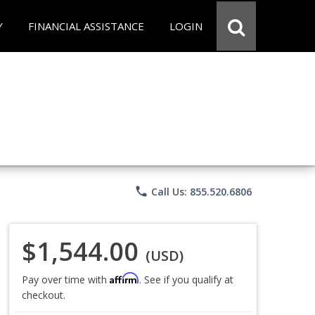
Y
FINANCIAL ASSISTANCE
LOGIN
phone
Call Us: 855.520.6806
$1,544.00
(USD)
Affirm
Pay over time with
. See if you qualify at
checkout.