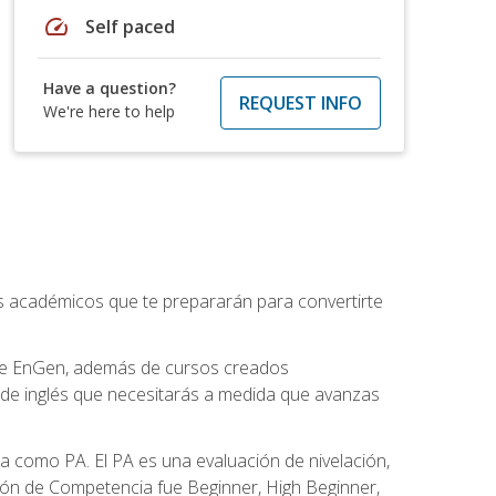
speed
Self paced
Have a question?
REQUEST INFO
We're here to help
os académicos que te prepararán para convertirte
 de EnGen, además de cursos creados
 de inglés que necesitarás a medida que avanzas
 como PA. El PA es una evaluación de nivelación,
ación de Competencia fue Beginner, High Beginner,