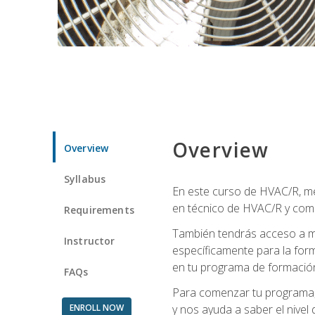
Overview
Overview
Syllabus
En este curso de HVAC/R, me
en técnico de HVAC/R y come
Requirements
También tendrás acceso a m
Instructor
específicamente para la for
en tu programa de formació
FAQs
Para comenzar tu programa, 
ENROLL NOW
y nos ayuda a saber el nivel