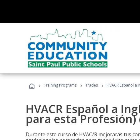
›
›
›
Training Programs
Trades
HVACR Español a In
HVACR Español a Ing
para esta Profesión)
Durante este curso de HVAC/R mejorarás tus cono