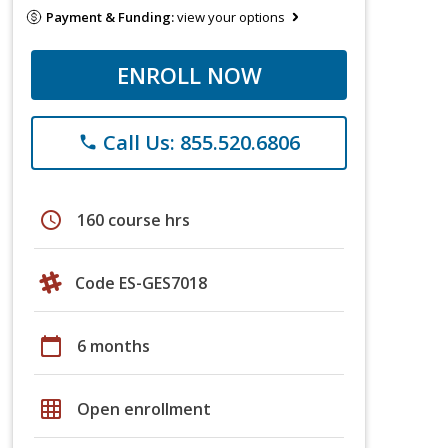
Payment & Funding:
view your options
ENROLL NOW
Call Us: 855.520.6806
phone
schedule
160 course hrs
Code ES-GES7018
calendar_today
6 months
grid_on
Open enrollment