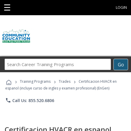
☰
LOGIN
Search
Go
Career
Training
›
›
›
Programs
Training Programs
Trades
Certificacion HVACR en
espanol (incluye curso de ingles y examen profesional) (EnGen)
phone
Call Us: 855.520.6806
Certificacion HVACR en espanol