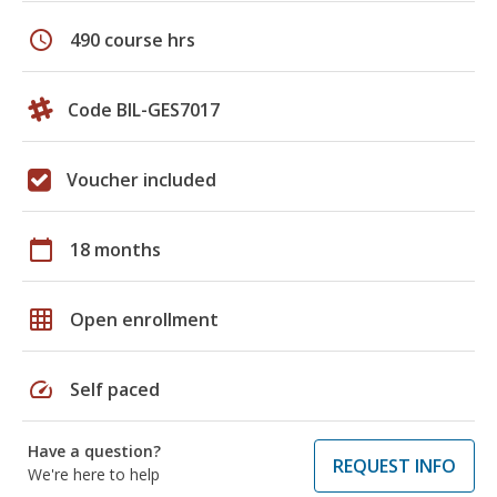
schedule
490 course hrs
Code BIL-GES7017
Voucher included
calendar_today
18 months
grid_on
Open enrollment
speed
Self paced
Have a question?
REQUEST INFO
We're here to help