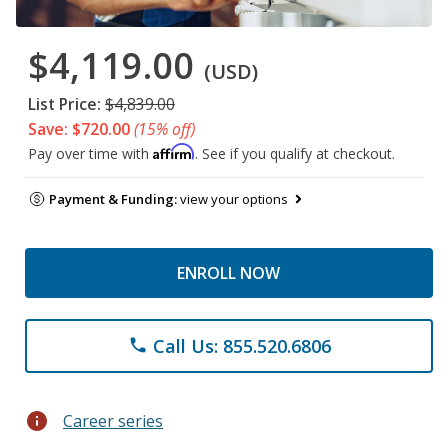
$4,119.00
(USD)
List Price:
$4,839.00
Save: $720.00
(15% off)
Affirm
Pay over time with
. See if you qualify at checkout.
Payment & Funding:
view your options
ENROLL NOW
Call Us: 855.520.6806
phone
info
Career series