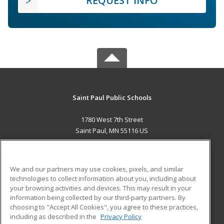
REQUEST INFO
Saint Paul Public Schools
1780 West 7th Street
Saint Paul, MN 55116 US
MAIN CONTENT
Career Training
We and our partners may use cookies, pixels, and similar
technologies to collect information about you, including about
ADDITIONAL RESOURCES
your browsing activities and devices. This may result in your
information being collected by our third-party partners. By
Military
Student Blog
choosing to "Accept All Cookies", you agree to these practices,
Financial Assistance
including as described in the
Privacy Policy
Help