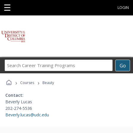
☰
LOGIN
Search
Go
Career
Training
›
›
Programs
Courses
Beauty
Contact:
Beverly Lucas
202-274-5536
Beverly.lucas@udc.edu