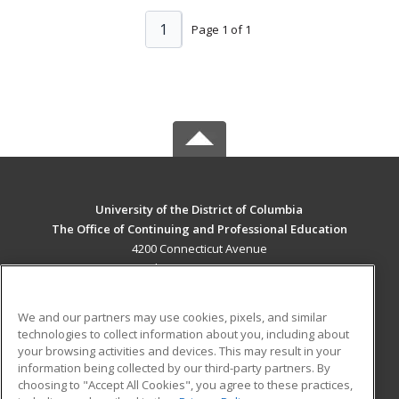
1
Page 1 of 1
University of the District of Columbia
The Office of Continuing and Professional Education
4200 Connecticut Avenue
Washington, DC 20002 US
MAIN CONTENT
We and our partners may use cookies, pixels, and similar
Career Training
technologies to collect information about you, including about
your browsing activities and devices. This may result in your
information being collected by our third-party partners. By
ADDITIONAL RESOURCES
choosing to "Accept All Cookies", you agree to these practices,
Military
Student Blog