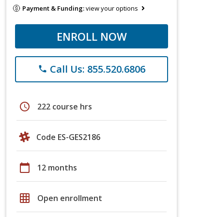
Payment & Funding:
view your options
ENROLL NOW
Call Us: 855.520.6806
phone
schedule
222 course hrs
Code ES-GES2186
calendar_today
12 months
grid_on
Open enrollment