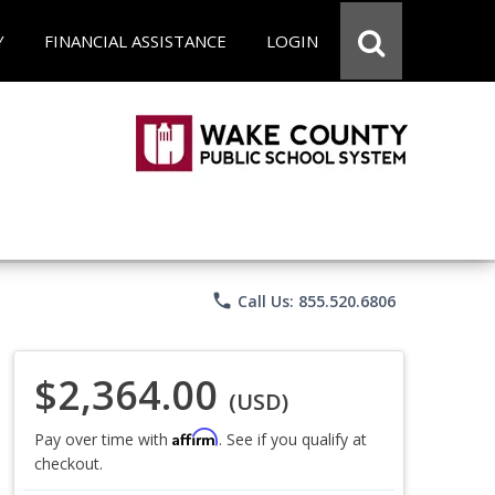
Y
FINANCIAL ASSISTANCE
LOGIN
phone
Call Us: 855.520.6806
$2,364.00
(USD)
Affirm
Pay over time with
. See if you qualify at
checkout.