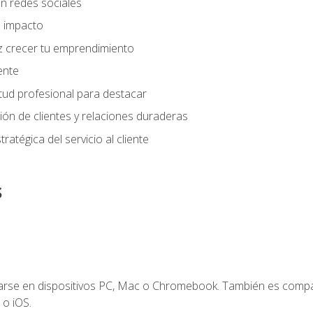
n redes sociales
 impacto
z crecer tu emprendimiento
iente
tud profesional para destacar
tión de clientes y relaciones duraderas
ratégica del servicio al cliente
s
zarse en dispositivos PC, Mac o Chromebook. También es compa
 o iOS.