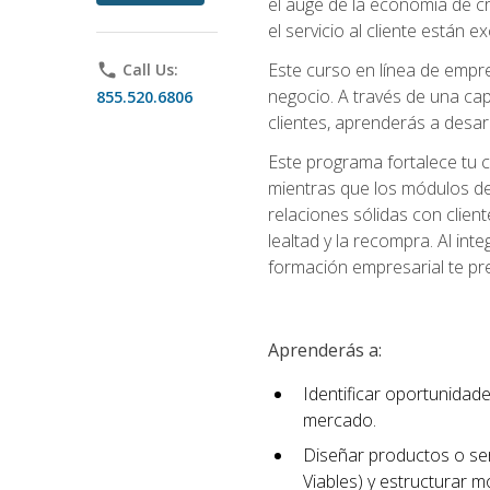
el auge de la economía de c
el servicio al cliente están 
Este curso en línea de empre
phone
Call Us:
negocio. A través de una cap
855.520.6806
clientes, aprenderás a desa
Este programa fortalece tu c
mientras que los módulos de
relaciones sólidas con clien
lealtad y la recompra. Al int
formación empresarial te pre
Aprenderás a:
Identificar oportunidade
mercado.
Diseñar productos o ser
Viables) y estructurar 