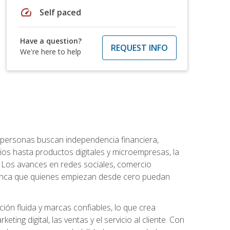
speed
Self paced
Have a question?
REQUEST INFO
We're here to help
personas buscan independencia financiera,
ios hasta productos digitales y microempresas, la
Los avances en redes sociales, comercio
e nunca que quienes empiezan desde cero puedan
ón fluida y marcas confiables, lo que crea
ng digital, las ventas y el servicio al cliente. Con