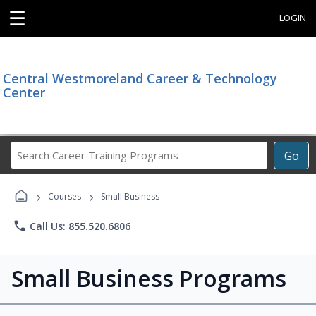
☰
LOGIN
Central Westmoreland Career & Technology
Center
Search
Go
Career
Training
›
›
Programs
Courses
Small Business
phone
Call Us: 855.520.6806
Small Business Programs