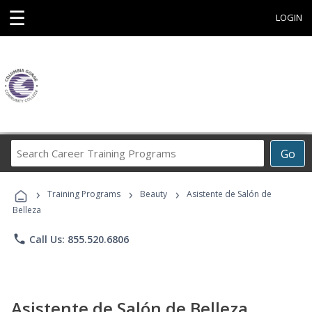
☰
LOGIN
Search
Go
Career
Training
›
›
›
Programs
Training Programs
Beauty
Asistente de Salón de
Belleza
phone
Call Us: 855.520.6806
Asistente de Salón de Belleza