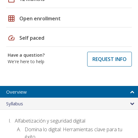
grid_on
Open enrollment
speed
Self paced
Have a question?
REQUEST INFO
We're here to help
Overview
Syllabus
Alfabetización y seguridad digital
Domina lo digital: Herramientas clave para tu
éxito