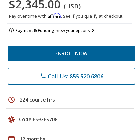
$2,345.00
(USD)
Affirm
Pay over time with
. See if you qualify at checkout.
Payment & Funding:
view your options
ENROLL NOW
Call Us: 855.520.6806
phone
schedule
224 course hrs
Code ES-GES7081
calendar_today
12 months