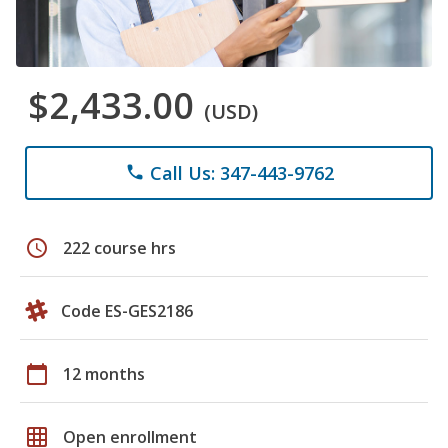
$2,433.00
(USD)
Call Us: 347-443-9762
phone
schedule
222 course hrs
Code ES-GES2186
calendar_today
12 months
grid_on
Open enrollment