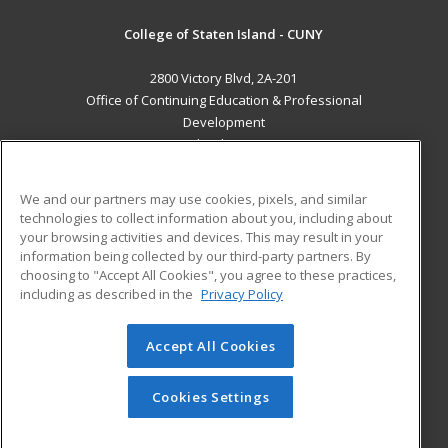
College of Staten Island - CUNY
2800 Victory Blvd, 2A-201
Office of Continuing Education & Professional
Development
Staten Island, NY 10314 US
MAIN CONTENT
We and our partners may use cookies, pixels, and similar
Career Training
technologies to collect information about you, including about
your browsing activities and devices. This may result in your
information being collected by our third-party partners. By
ADDITIONAL RESOURCES
choosing to "Accept All Cookies", you agree to these practices,
Student Blog
including as described in the
Privacy Policy
Help
Accept All Cookies
© 2026 ed2go, a division of Cengage Learning. All rights
reserved. The material on this site cannot be reproduced or
redistributed unless you have obtained prior written
Cookies Settings
permission from Cengage Learning.
Privacy Policy