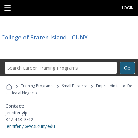
☰
LOGIN
College of Staten Island - CUNY
Search
Go
Career
Training
›
›
›
Programs
Training Programs
Small Business
Emprendimiento: De
la Idea al Negocio
Contact:
jennifer yip
347-443-9762
jennifer.yip@csi.cuny.edu