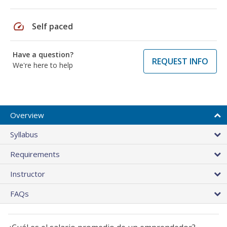
speed
Self paced
Have a question?
REQUEST INFO
We're here to help
Overview
Syllabus
Requirements
Instructor
FAQs