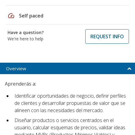
speed
Self paced
Have a question?
REQUEST INFO
We're here to help
Overview
Aprenderás a:
Identificar oportunidades de negocio, definir perfiles
de clientes y desarrollar propuestas de valor que se
alineen con las necesidades del mercado.
Diseñar productos o servicios centrados en el
usuario, calcular esquemas de precios, validar ideas
mediante MVPs (Productos Mínimos Viables) y