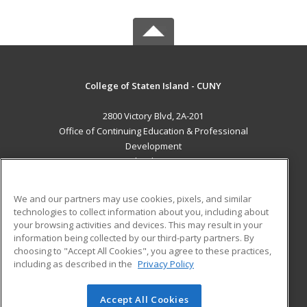
College of Staten Island - CUNY
2800 Victory Blvd, 2A-201
Office of Continuing Education & Professional
Development
Staten Island, NY 10314 US
MAIN CONTENT
We and our partners may use cookies, pixels, and similar
Career Training
technologies to collect information about you, including about
your browsing activities and devices. This may result in your
information being collected by our third-party partners. By
ADDITIONAL RESOURCES
choosing to "Accept All Cookies", you agree to these practices,
Student Blog
including as described in the
Privacy Policy
Help
Accept All Cookies
© 2026 ed2go, a division of Cengage Learning. All rights