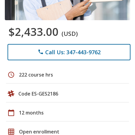
$2,433.00
(USD)
Call Us: 347-443-9762
phone
schedule
222 course hrs
Code ES-GES2186
calendar_today
12 months
grid_on
Open enrollment