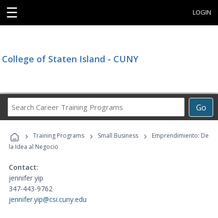
☰
LOGIN
College of Staten Island - CUNY
Search
Go
Career
Training
›
›
›
Programs
Training Programs
Small Business
Emprendimiento: De
la Idea al Negocio
Contact:
jennifer yip
347-443-9762
jennifer.yip@csi.cuny.edu