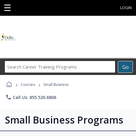
☰
LOGIN
Search
Go
Career
Training
›
›
Programs
Courses
Small Business
phone
Call Us: 855.520.6806
Small Business Programs