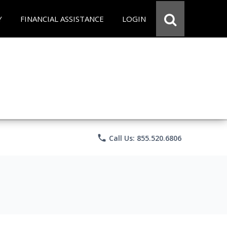
Y
FINANCIAL ASSISTANCE
LOGIN
phone
Call Us: 855.520.6806