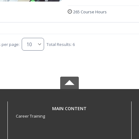
265 Course Hours
s per page:
Total Results: 6
MAIN CONTENT
Career Training