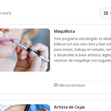
1-6 of 6
Maquillista
w
Este programa autodirigido es ideal
belleza con una ruta clara y bien e
para novias, trabajo en estudio, ven
a desarrollar la base artística, dig
servicios de maquillaje con segurida
248 Course Hours
Artista de Cejas
w