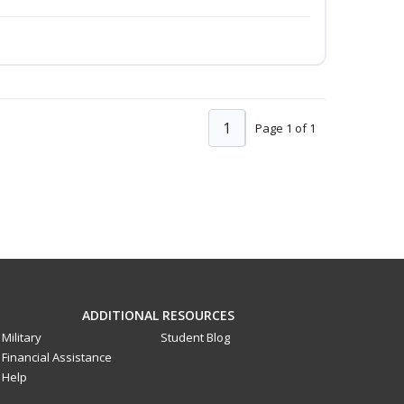
1
Page 1 of 1
ADDITIONAL RESOURCES
Military
Student Blog
Financial Assistance
Help