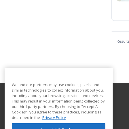
Result
We and our partners may use cookies, pixels, and
similar technologies to collect information about you,
including about your browsing activities and devices.
Goodwill Industries Dallas
This may result in your information being collected by
Workforce Development
our third-party partners. By choosing to "Accept All
Cookies", you agree to these practices, including as
3020 N. Westmoreland Road
described in the
Privacy Policy
Dallas, TX 75212 US