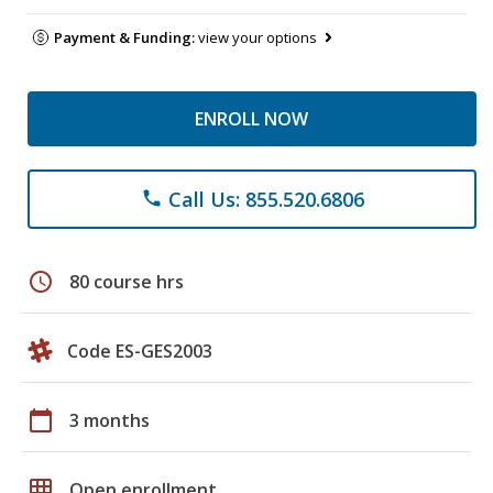
Payment & Funding:
view your options
ENROLL NOW
Call Us: 855.520.6806
phone
schedule
80 course hrs
Code ES-GES2003
calendar_today
3 months
grid_on
Open enrollment