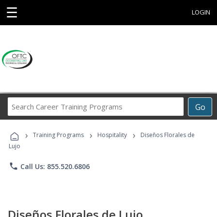
☰
LOGIN
Search
Go
Career
Training
›
›
›
Programs
Training Programs
Hospitality
Diseños Florales de
Lujo
phone
Call Us: 855.520.6806
Diseños Florales de Lujo