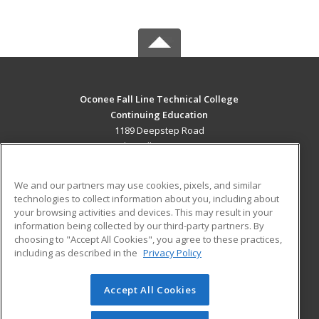
Oconee Fall Line Technical College
Continuing Education
1189 Deepstep Road
Sandersville, GA 31082 US
MAIN CONTENT
We and our partners may use cookies, pixels, and similar
Career Training
technologies to collect information about you, including about
your browsing activities and devices. This may result in your
information being collected by our third-party partners. By
ADDITIONAL RESOURCES
choosing to "Accept All Cookies", you agree to these practices,
Military
Student Blog
including as described in the
Privacy Policy
Help
Accept All Cookies
© 2026 ed2go, a division of Cengage Learning. All rights
reserved. The material on this site cannot be reproduced or