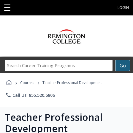
☰
LOGIN
Search
Go
Career
Training
›
›
Programs
Courses
Teacher Professional Development
phone
Call Us: 855.520.6806
Teacher Professional
Development