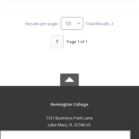
Results per page:
Total Results: 2
1
Page 1 of 1
Remington College
7131 Business Park Lane
Lake Mary, FL 32746 US
MAIN CONTENT