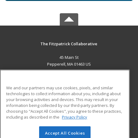
The Fitzpatrick Collaborative
45 Main St
Pepperell, MA 01463 US
MAIN CONTENT
Career Training
We and our partners may use cookies, pixels, and similar
technologies to collect information about you, including about
ADDITIONAL RESOURCES
your browsing activities and devices. This may result in your
information being collected by our third-party partners. By
Military
Student Blog
choosing to "Accept All Cookies", you agree to these practices,
Financial Assistance
including as described in the
Privacy Policy
Help
Accept All Cookies
© 2026 ed2go, a division of Cengage Learning. All rights