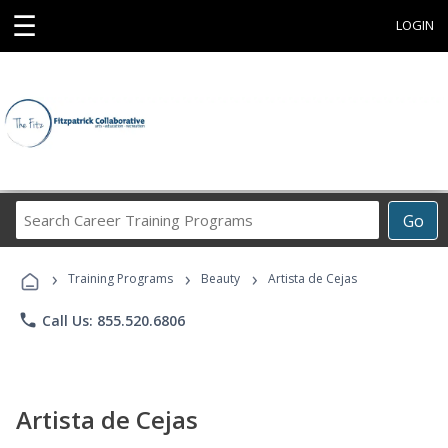
☰
LOGIN
Search
Go
Career
Training
›
›
›
Programs
Training Programs
Beauty
Artista de Cejas
phone
Call Us: 855.520.6806
Artista de Cejas