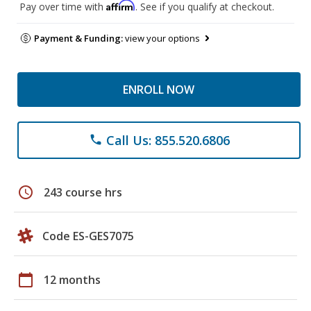
Affirm
Pay over time with
. See if you qualify at checkout.
Payment & Funding:
view your options
ENROLL NOW
Call Us: 855.520.6806
phone
schedule
243 course hrs
Code ES-GES7075
calendar_today
12 months