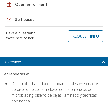
grid_on
Open enrollment
speed
Self paced
Have a question?
REQUEST INFO
We're here to help
Overview
Aprenderás a:
Desarrollar habilidades fundamentales en servicios
de diseño de cejas, incluyendo los principios del
microblading, diseño de cejas, laminado y técnicas
con henna.