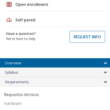
grid_on
Open enrollment
speed
Self paced
Have a question?
REQUEST INFO
We're here to help
Overview
Syllabus
Requirements
Requisitos técnicos
Hardware