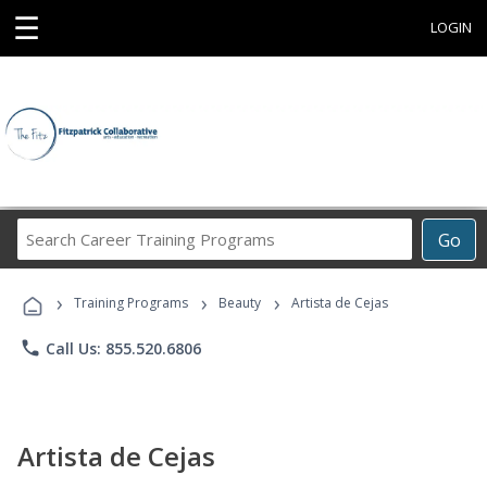
☰
LOGIN
Search
Go
Career
Training
›
›
›
Programs
Training Programs
Beauty
Artista de Cejas
phone
Call Us: 855.520.6806
Artista de Cejas