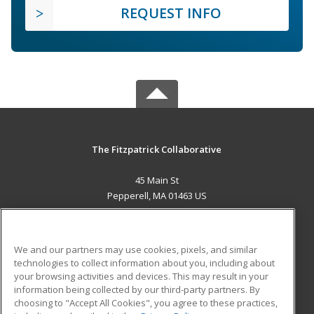
REQUEST INFO
The Fitzpatrick Collaborative
45 Main St
Pepperell, MA 01463 US
MAIN CONTENT
Career Training
We and our partners may use cookies, pixels, and similar
technologies to collect information about you, including about
ADDITIONAL RESOURCES
your browsing activities and devices. This may result in your
information being collected by our third-party partners. By
Military
Student Blog
choosing to "Accept All Cookies", you agree to these practices,
Financial Assistance