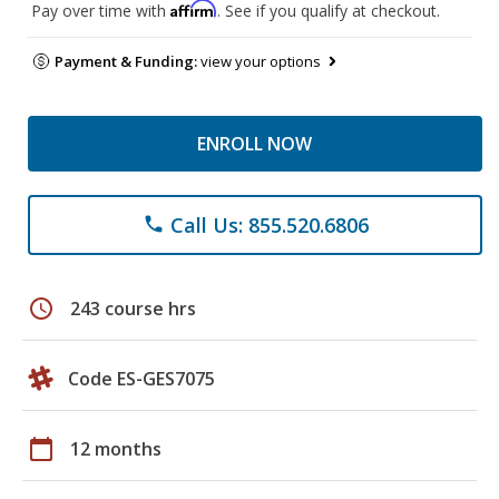
Affirm
Pay over time with
. See if you qualify at checkout.
Payment & Funding:
view your options
ENROLL NOW
Call Us: 855.520.6806
phone
schedule
243 course hrs
Code ES-GES7075
calendar_today
12 months