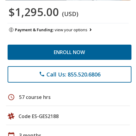
$1,295.00
(USD)
Payment & Funding:
view your options
ENROLL NOW
Call Us: 855.520.6806
phone
schedule
57 course hrs
Code ES-GES2188
calendar_today
3 months