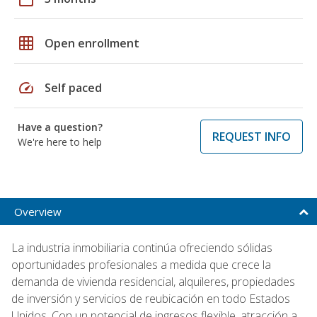
grid_on
Open enrollment
speed
Self paced
Have a question?
REQUEST INFO
We're here to help
Overview
La industria inmobiliaria continúa ofreciendo sólidas
oportunidades profesionales a medida que crece la
demanda de vivienda residencial, alquileres, propiedades
de inversión y servicios de reubicación en todo Estados
Unidos. Con un potencial de ingresos flexible, atracción a