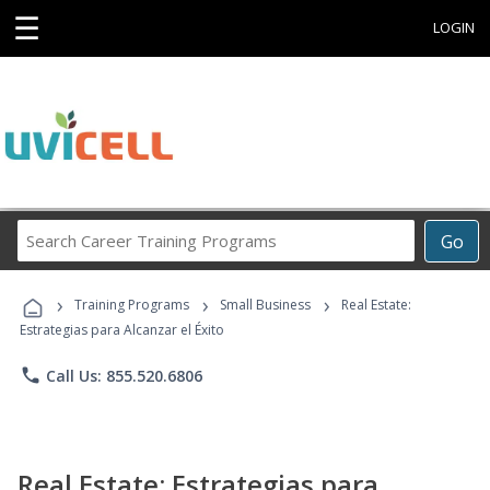
☰
LOGIN
Search
Go
Career
Training
›
›
›
Programs
Training Programs
Small Business
Real Estate:
Estrategias para Alcanzar el Éxito
phone
Call Us: 855.520.6806
Real Estate: Estrategias para