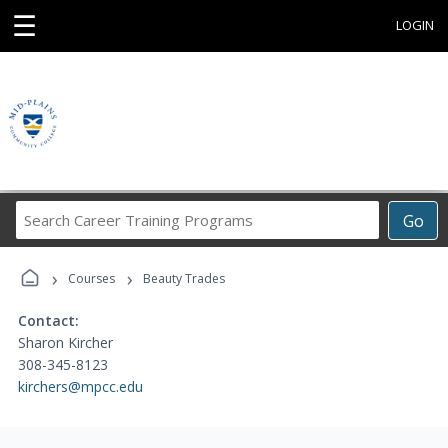
☰
LOGIN
Search
Go
Career
Training
›
›
Programs
Courses
Beauty Trades
Contact:
Sharon Kircher
308-345-8123
kirchers@mpcc.edu