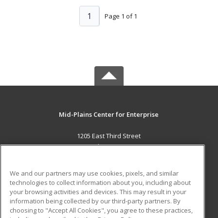
1
Page 1 of 1
Mid-Plains Center for Enterprise
1205 East Third Street
McCook, NE 69001 US
MAIN CONTENT
We and our partners may use cookies, pixels, and similar
Career Training
technologies to collect information about you, including about
your browsing activities and devices. This may result in your
information being collected by our third-party partners. By
ADDITIONAL RESOURCES
choosing to "Accept All Cookies", you agree to these practices,
Military
Student Blog