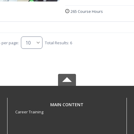
265 Course Hours
s per page:
Total Results: 6
MAIN CONTENT
Career Training