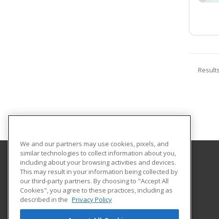
Result
We and our partners may use cookies, pixels, and
similar technologies to collect information about you,
including about your browsing activities and devices.
Newburyport Adult and Community Education
This may result in your information being collected by
our third-party partners. By choosing to "Accept All
Cookies", you agree to these practices, including as
241 High Street
described in the
Privacy Policy
Newburyport, MA 01950 US