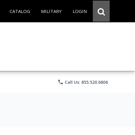
CATALOG
MILITARY
LOGIN
phone
Call Us: 855.520.6806