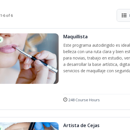
1-6 of 6
Maquillista
w
Este programa autodirigido es ideal
belleza con una ruta clara y bien e
para novias, trabajo en estudio, ven
a desarrollar la base artística, dig
servicios de maquillaje con segurida
248 Course Hours
Artista de Cejas
w